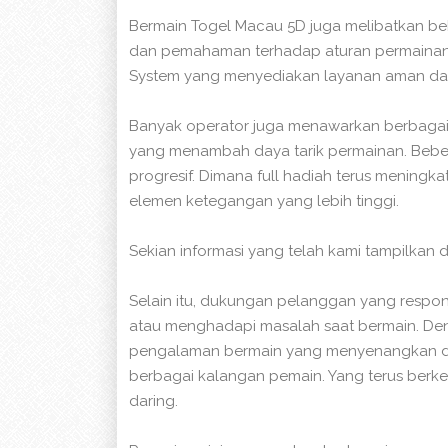
Bermain Togel Macau 5D juga melibatkan beb
dan pemahaman terhadap aturan permaina
System yang menyediakan layanan aman dan ad
Banyak operator juga menawarkan berbagai 
yang menambah daya tarik permainan. Bebe
progresif. Dimana full hadiah terus meningk
elemen ketegangan yang lebih tinggi.
Sekian informasi yang telah kami tampilkan 
Selain itu, dukungan pelanggan yang respon
atau menghadapi masalah saat bermain. De
pengalaman bermain yang menyenangkan dan
berbagai kalangan pemain. Yang terus berk
daring.