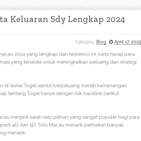
ta Keluaran Sdy Lengkap 2024
Category:
Blog
April 17, 2025
cau 2024 yang lengkap dan terperinci ini, kami harap para
rmasi yang tersedia untuk meningkatkan peluang dan strategi
n di dunia Togel sambil berpeluang meraih kemenangan
ngkap tentang Togel hanya dengan klik backlink berikut
acau menjadi salah satu pilihan yang sangat populer bagi para
perti 4D dan 5D, Toto Macau menarik perhatian banyak
ng menarik.