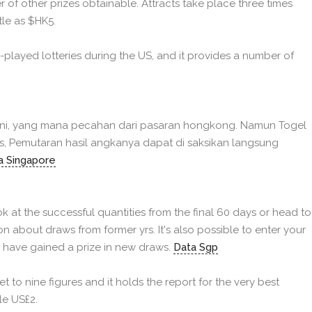
of other prizes obtainable. Attracts take place three times
tle as $HK5.
-played lotteries during the US, and it provides a number of
 ini, yang mana pecahan dari pasaran hongkong. Namun Togel
, Pemutaran hasil angkanya dapat di saksikan langsung
a Singapore
ook at the successful quantities from the final 60 days or head to
 about draws from former yrs. It's also possible to enter your
u have gained a prize in new draws.
Data Sgp
t to nine figures and it holds the report for the very best
le US£2.