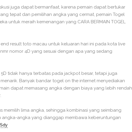
kusi juga dapat bermanfaat, karena pemain dapat bertukar
yang tepat dan pemilihan angka yang cermat, pemain Togel
reka untuk meraih kemenangan yang CARA BERMAIN TOGEL
nd result toto macau untuk keluaran hari ini pada kota live
o nmr nomor 4D yang sesuai dengan apa yang sedang
D tidak hanya terbatas pada jackpot besar, tetapi juga
enarik. Banyak bandar togel on the internet menyediakan
emain dapat memasang angka dengan biaya yang lebih rendah
.
s memilih lima angka, sehingga kombinasi yang seimbang
dan angka-angka yang dianggap membawa keberuntungan
 Sdy