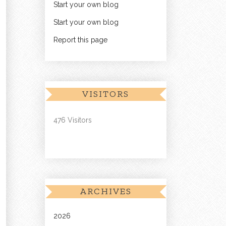
Start your own blog
Start your own blog
Report this page
VISITORS
476 Visitors
ARCHIVES
2026